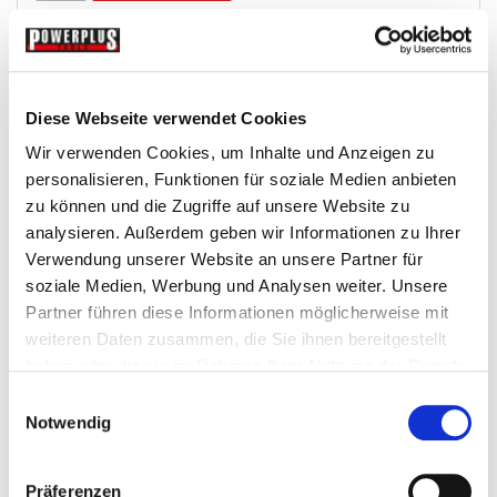
Wunschliste
Diese Webseite verwendet Cookies
Wir verwenden Cookies, um Inhalte und Anzeigen zu
personalisieren, Funktionen für soziale Medien anbieten
zu können und die Zugriffe auf unsere Website zu
analysieren. Außerdem geben wir Informationen zu Ihrer
Verwendung unserer Website an unsere Partner für
soziale Medien, Werbung und Analysen weiter. Unsere
Partner führen diese Informationen möglicherweise mit
Schutzfolie für Beleuchtung
weiteren Daten zusammen, die Sie ihnen bereitgestellt
haben oder die sie im Rahmen Ihrer Nutzung der Dienste
Sandstrahlkabinen-Zubehor
gesammelt haben.
Einwilligungsauswahl
Notwendig
€ 1,-
Präferenzen
Gewicht: 0.018 kg