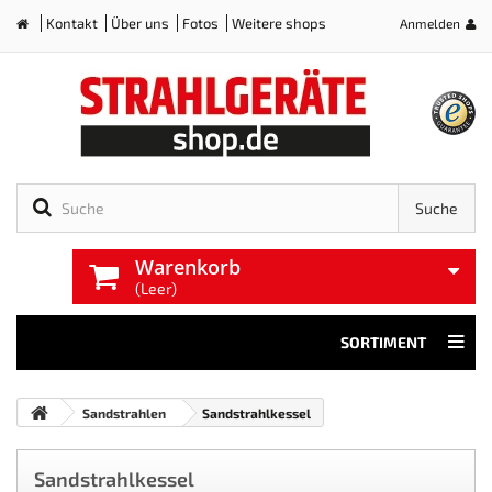
Powered by
Translate
Kontakt
Über uns
Fotos
Weitere shops
Anmelden
Home
Suche
Warenkorb
(Leer)
SORTIMENT
Sandstrahlen
Sandstrahlkessel