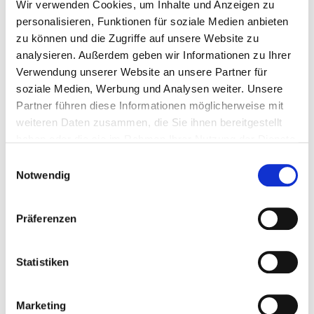
Wir verwenden Cookies, um Inhalte und Anzeigen zu
personalisieren, Funktionen für soziale Medien anbieten
zu können und die Zugriffe auf unsere Website zu
analysieren. Außerdem geben wir Informationen zu Ihrer
Verwendung unserer Website an unsere Partner für
soziale Medien, Werbung und Analysen weiter. Unsere
Partner führen diese Informationen möglicherweise mit
weiteren Daten zusammen, die Sie ihnen bereitgestellt
haben oder die sie im Rahmen Ihrer Nutzung der Dienste
gesammelt haben.
Einwilligungsauswahl
Notwendig
Universelles Strahlmittel - Strahlgut Calcium...
Sandstrahlmittel-Strahlgut
Präferenzen
€ 249,50
Statistiken
Gewicht: 250 kg
Inkl. MwSt. zzgl.
Versandkosten
Marketing
Auf Lager