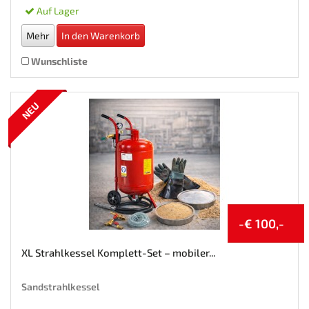
Inkl. MwSt. zzgl.
Versandkosten
Auf Lager
Mehr
In den Warenkorb
Wunschliste
NEU
-€ 100,-
XL Strahlkessel Komplett-Set – mobiler...
Sandstrahlkessel