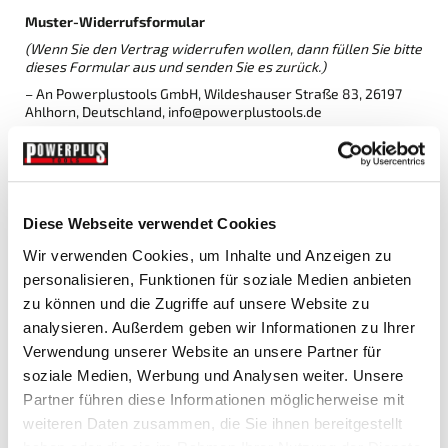
Muster-Widerrufsformular
(Wenn Sie den Vertrag widerrufen wollen, dann füllen Sie bitte
dieses Formular aus und senden Sie es zurück.)
– An Powerplustools GmbH, Wildeshauser Straße 83, 26197
Ahlhorn, Deutschland, info@powerplustools.de
– Hiermit widerrufe(n) ich/wir (*) den von mir/uns (*)
abgeschlossenen Vertrag über den Kauf der folgenden
Waren (*)/die Erbringung der folgenden Dienstleistung (*)
– Bestellt am (*)/erhalten am (*)
Diese Webseite verwendet Cookies
– Name des/der Verbraucher(s)
Wir verwenden Cookies, um Inhalte und Anzeigen zu
– Anschrift des/der Verbraucher(s)
personalisieren, Funktionen für soziale Medien anbieten
– Unterschrift des/der Verbraucher(s) (nur bei Mitteilung auf
Papier)
zu können und die Zugriffe auf unsere Website zu
analysieren. Außerdem geben wir Informationen zu Ihrer
– Datum
Verwendung unserer Website an unsere Partner für
(*) Unzutreffendes streichen.
soziale Medien, Werbung und Analysen weiter. Unsere
Partner führen diese Informationen möglicherweise mit
Besondere Hinweise
Wenn Sie diesen Vertrag durch ein Darlehen finanzieren und ihn
weiteren Daten zusammen, die Sie ihnen bereitgestellt
später widerrufen, sind sie auch an den Darlehensvertrag nicht
haben oder die sie im Rahmen Ihrer Nutzung der Dienste