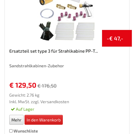
-€ 47,-
Ersatzteil set type 3 für Strahlkabine PP-T...
Sandstrahlkabinen-Zubehor
€ 129,50
€ 176,50
Gewicht: 2.76 kg
Inkl. MwSt. zzgl.
Versandkosten
Auf Lager
Mehr
In den Warenkorb
Wunschliste