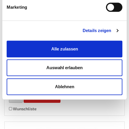
Marketing
Details zeigen
Glasfenster - Glasscheibe für Kabine PP-T 0154
Sandstrahlkabinen-Zubehor
Alle zulassen
€ 19,50
Auswahl erlauben
Gewicht: 2.03 kg
Inkl. MwSt. zzgl.
Versandkosten
Ablehnen
Auf Lager
Mehr
In den Warenkorb
Wunschliste