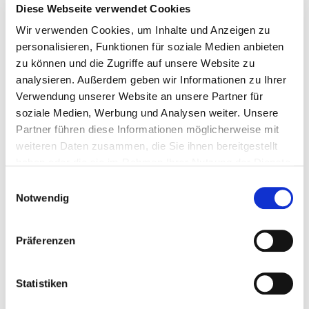
Kunststoffrahmen für Glasscheibe der...
Diese Webseite verwendet Cookies
Wir verwenden Cookies, um Inhalte und Anzeigen zu
Sandstrahlkabinen-Zubehor
personalisieren, Funktionen für soziale Medien anbieten
zu können und die Zugriffe auf unsere Website zu
analysieren. Außerdem geben wir Informationen zu Ihrer
€ 11,95
Verwendung unserer Website an unsere Partner für
Gewicht: 0.478 kg
soziale Medien, Werbung und Analysen weiter. Unsere
Inkl. MwSt. zzgl.
Versandkosten
Partner führen diese Informationen möglicherweise mit
Auf Lager
weiteren Daten zusammen, die Sie ihnen bereitgestellt
haben oder die sie im Rahmen Ihrer Nutzung der Dienste
Mehr
In den Warenkorb
gesammelt haben.
Einwilligungsauswahl
Wunschliste
Notwendig
Präferenzen
Statistiken