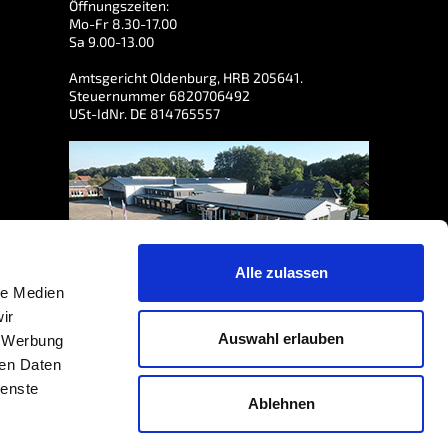
Öffnungszeiten:
Mo-Fr 8.30-17.00
Sa 9.00-13.00
Amtsgericht Oldenburg, HRB 205641.
Steuernummer 6820706492
USt-IdNr. DE 814765557
Alle zulassen
le Medien
ir
Auswahl erlauben
, Werbung
ren Daten
ienste
79
/5 bewertet, basierend auf der Grundlage von
188
Bewertungen
Ablehnen