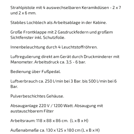
Strahlpistole mit 4 auswechselbaren Keramikdüsen - 2 x 7
und 2 x 6 mm.
Stabiles Lochblech als Arbeitsablage in der Kabine.
Große Frontklappe mit 2 Gasdruckfedern und großem
Sichtfenster inkl. Schutzfolie.
Innenbeleuchtung durch 4 Leuchtstoffröhren.
Luftregulierung direkt am Gerät durch Druckminderer mit
Manometer. Arbeitsdruck ca. 3,5 - 6 bar.
Bedienung über Fußpedal.
Luftverbrauch ca. 250 l/min bei 3 Bar. bis 500 l/min bei 6
Bar.
Pulverbeschichtes Gehäuse.
Absauganlage 220 V / 1200 Watt. Absaugung mit
austauschbarem Filter
Arbeitsraum: 118 x 88 x 86 cm. (L x B x H)
Außenabmaße ca. 130 x 125 x 180 cm (L x B x H)