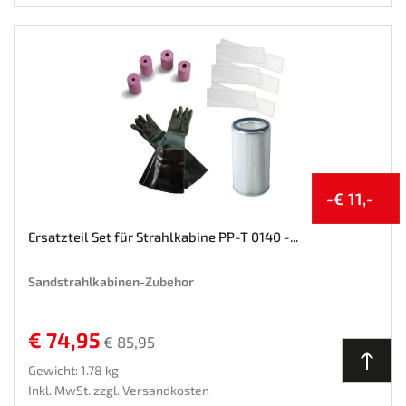
-€ 11,-
Ersatzteil Set für Strahlkabine PP-T 0140 -...
Sandstrahlkabinen-Zubehor
€ 74,95
€ 85,95
north
Gewicht: 1.78 kg
Inkl. MwSt. zzgl.
Versandkosten