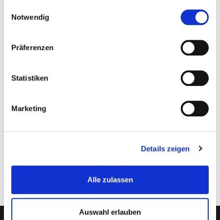
gesammelt haben.
Einwilligungsauswahl
Notwendig
Technische Daten
Bewertungen
(0)
Präferenzen
TECHNISCHE DATEN
Statistiken
Artikel : PP-
Marketing
0017+3X0143A+3X0143B+0030C+0020
T
Gewicht :
1,78 kg
Details zeigen
Geeignet für
Strahlkabine PP-T 0140
:
Alle zulassen
Auswahl erlauben