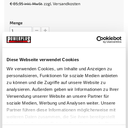
€ 85,95
zzgl.
Versandkosten
inkl. MwSt.
Menge
Sofort versandfertig, Lieferfrist 1-3 Tage
In den Warenkorb
Diese Webseite verwendet Cookies
oder
Wir verwenden Cookies, um Inhalte und Anzeigen zu
personalisieren, Funktionen für soziale Medien anbieten
zu können und die Zugriffe auf unsere Website zu
analysieren. Außerdem geben wir Informationen zu Ihrer
Verwendung unserer Website an unsere Partner für
soziale Medien, Werbung und Analysen weiter. Unsere
Beim Kauf dieses Artikels erhalten Sie:
74
PowerPunkte
.
Partner führen diese Informationen möglicherweise mit
weiteren Daten zusammen, die Sie ihnen bereitgestellt
haben oder die sie im Rahmen Ihrer Nutzung der Dienste
Wunschliste