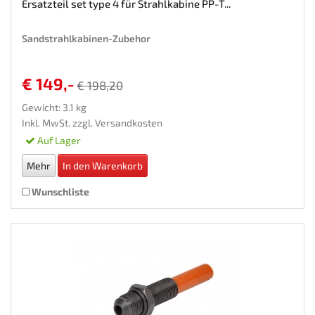
Ersatzteil set type 4 für Strahlkabine PP-T...
Sandstrahlkabinen-Zubehor
€ 149,-
€ 198,20
Gewicht: 3.1 kg
Inkl. MwSt. zzgl.
Versandkosten
Auf Lager
Mehr
In den Warenkorb
Wunschliste