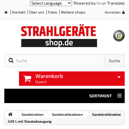
Powered by
Translate
Kontakt
Über uns
Fotos
Weitere shops
Anmelden
Home
Suche
Warenkorb
(Leer)
SORTIMENT
Sandstrahlen
Sandstrahlkabinen
Sandstrahlkabine
420 L mit Staubabsaugung