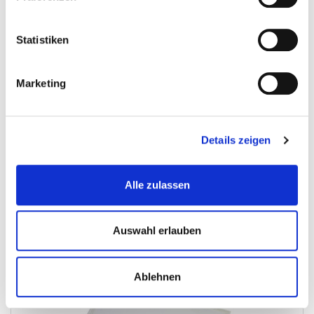
Schutzfolie für Beleuchtung
Statistiken
Sandstrahlkabinen-Zubehor
Marketing
€ 1,-
Gewicht: 0.018 kg
Details zeigen
Inkl. MwSt. zzgl.
Versandkosten
Auf Lager
Alle zulassen
Mehr
In den Warenkorb
Wunschliste
Auswahl erlauben
Ablehnen