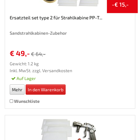
-€ 15,-
Ersatzteil set type 2 für Strahlkabine PP-T...
Sandstrahlkabinen-Zubehor
€ 49,-
€ 64,-
Gewicht: 1.2 kg
Inkl. MwSt. zzgl.
Versandkosten
Auf Lager
Mehr
In den Warenkorb
Wunschliste