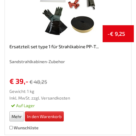
-€ 9,25
Ersatzteil set type 1 für Strahlkabine PP-T...
Sandstrahlkabinen-Zubehor
€ 39,-
€ 48,25
Gewicht: 1 kg
Inkl. MwSt. zzgl.
Versandkosten
Auf Lager
Mehr
In den Warenkorb
Wunschliste