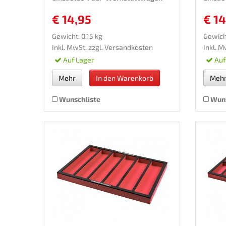
€ 14,95
€ 14
Gewicht: 0.15 kg
Gewicht
Inkl. MwSt. zzgl.
Versandkosten
Inkl. M
Auf Lager
Auf
Mehr
In den Warenkorb
Meh
Wunschliste
Wuns