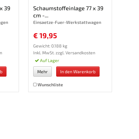
x 39
Schaumstoffeinlage 77 x 39
cm -...
agen
Einsaetze-Fuer-Werkstattwagen
€ 19,95
Gewicht: 0.188 kg
n
Inkl. MwSt. zzgl.
Versandkosten
Auf Lager
rb
Mehr
In den Warenkorb
Wunschliste