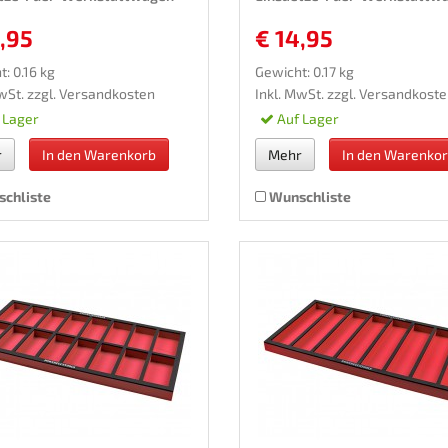
,95
€ 14,95
: 0.16 kg
Gewicht: 0.17 kg
wSt. zzgl.
Versandkosten
Inkl. MwSt. zzgl.
Versandkoste
 Lager
Auf Lager
r
In den Warenkorb
Mehr
In den Warenko
chliste
Wunschliste