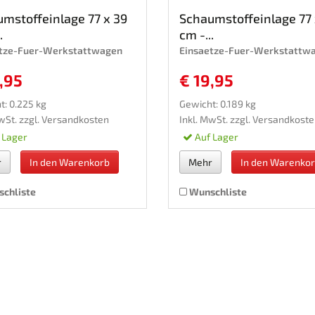
mstoffeinlage 77 x 39
Schaumstoffeinlage 77 
.
cm -...
etze-Fuer-Werkstattwagen
Einsaetze-Fuer-Werkstattw
,95
€ 19,95
t: 0.225 kg
Gewicht: 0.189 kg
wSt. zzgl.
Versandkosten
Inkl. MwSt. zzgl.
Versandkoste
 Lager
Auf Lager
r
In den Warenkorb
Mehr
In den Warenko
chliste
Wunschliste