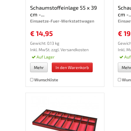
Schaumstoffeinlage 55 x 39
Schau
cm -...
cm -..
Einsaetze-Fuer-Werkstattwagen
Einsa
€ 14,95
€ 19
Gewicht: 0.13 kg
Gewich
Inkl. MwSt. zzgl.
Versandkosten
Inkl. M
Auf Lager
Auf
Mehr
In den Warenkorb
Meh
Wunschliste
Wuns