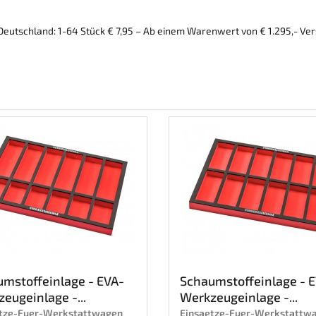
eutschland: 1-64 Stück € 7,95 – Ab einem Warenwert von € 1.295,- Ve
mstoffeinlage - EVA-
Schaumstoffeinlage - 
eugeinlage -...
Werkzeugeinlage -...
etze-Fuer-Werkstattwagen
Einsaetze-Fuer-Werkstattw