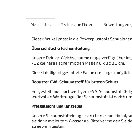
Mehr Infos
Technische Daten
Bewertungen
(
Dieser Artikel passt in die Powerplustools Schublade
Übersichtliche Facheinteilung
Unsere Deluxe-Weichschaumeinlage verfügt über in
- 32 kleinere Fächer mit den Maßen 8 x 8 x 3,3 cm.
Diese intelligent gestaltete Facheinteilung ermöglicht
Robuster EVA-Schaumstoff für besten Schutz
Hergestellt aus hochwertigem EVA-Schaumstoff (Ethyl
wertvollen Werkzeuge. Der Schaumstoff ist weich und
Pflegeleicht und langlebig
Unsere Schaumstoffeinlage ist nicht nur funktional, 
sie dann mit kaltem Wasser ab. Bitte vermeiden Sie d
zu gewährleisten.