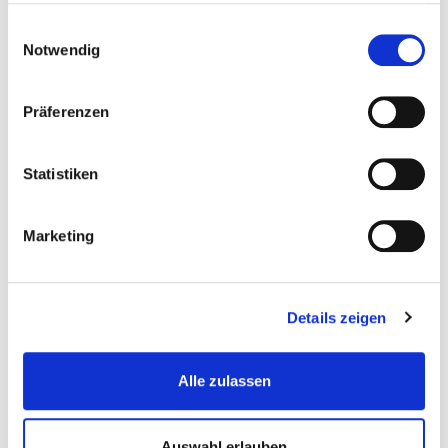
Wunschliste
gesammelt haben.
Einwilligungsauswahl
Notwendig
Präferenzen
Statistiken
Marketing
Schaumstoffeinlage - EVA-Werkzeugeinlage -...
Details zeigen
Einsaetze-Fuer-Werkstattwagen
Alle zulassen
€ 14,95
Gewicht: 0.16 kg
Auswahl erlauben