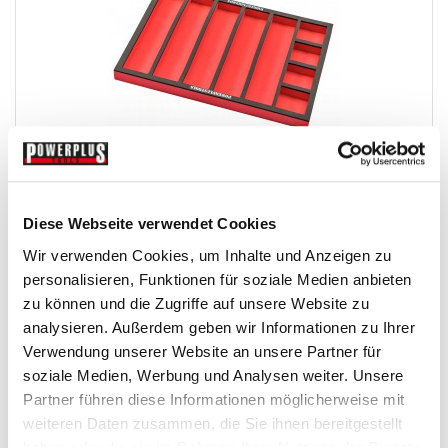
Schaumstoffeinlage - EVA-Werkzeugeinlage -...
Diese Webseite verwendet Cookies
Einsaetze-Fuer-Werkstattwagen
Wir verwenden Cookies, um Inhalte und Anzeigen zu
personalisieren, Funktionen für soziale Medien anbieten
€ 14,95
zu können und die Zugriffe auf unsere Website zu
analysieren. Außerdem geben wir Informationen zu Ihrer
Gewicht: 0.15 kg
Inkl. MwSt. zzgl.
Versandkosten
Verwendung unserer Website an unsere Partner für
soziale Medien, Werbung und Analysen weiter. Unsere
Auf Lager
Partner führen diese Informationen möglicherweise mit
Mehr
In den Warenkorb
weiteren Daten zusammen, die Sie ihnen bereitgestellt
haben oder die sie im Rahmen Ihrer Nutzung der Dienste