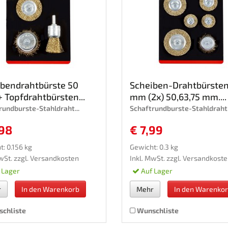
ibendrahtbürste 50
Scheiben-Drahtbürsten
 Topfdrahtbürsten...
mm (2x) 50,63,75 mm....
rundburste-Stahldraht...
Schaftrundburste-Stahldraht.
,98
€ 7,99
: 0.156 kg
Gewicht: 0.3 kg
wSt. zzgl.
Versandkosten
Inkl. MwSt. zzgl.
Versandkoste
 Lager
Auf Lager
r
In den Warenkorb
Mehr
In den Warenko
chliste
Wunschliste