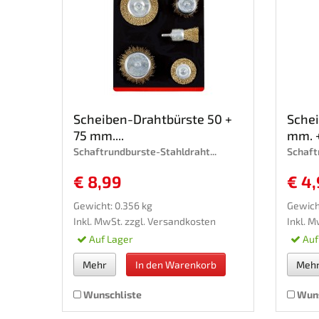
Scheiben-Drahtbürste 50 +
Sche
75 mm....
mm. +
Schaftrundburste-Stahldraht...
Schaft
€ 8,99
€ 4
Gewicht: 0.356 kg
Gewicht
Inkl. MwSt. zzgl.
Versandkosten
Inkl. M
Auf Lager
Auf
Mehr
In den Warenkorb
Meh
Wunschliste
Wuns