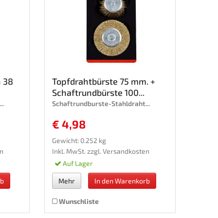
 38
Topfdrahtbürste 75 mm. +
Schaftrundbürste 100...
..
Schaftrundburste-Stahldraht...
€ 4,98
Gewicht: 0.252 kg
n
Inkl. MwSt. zzgl.
Versandkosten
Auf Lager
rb
Mehr
In den Warenkorb
Wunschliste