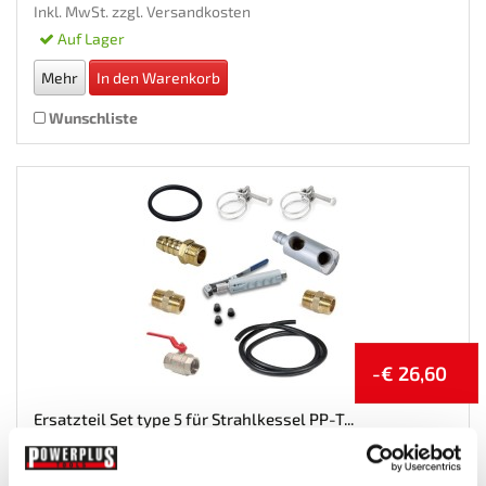
Inkl. MwSt. zzgl.
Versandkosten
Auf Lager
Mehr
In den Warenkorb
Wunschliste
-€ 26,60
Ersatzteil Set type 5 für Strahlkessel PP-T...
Sandstrahlkessel-Zubehor