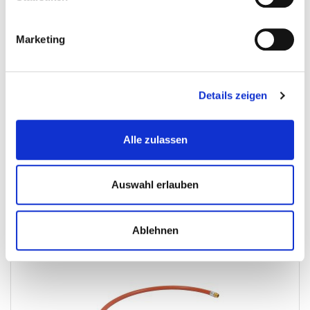
Schlauch -Strahlschlauch - 2,5 mtr.
Marketing
Sandstrahlkessel-Zubehor
Details zeigen
€ 22,50
Gewicht: 1.2 kg
Alle zulassen
Inkl. MwSt. zzgl.
Versandkosten
Nicht auf Lager
Mehr
In den Warenkorb
Auswahl erlauben
Wunschliste
Ablehnen