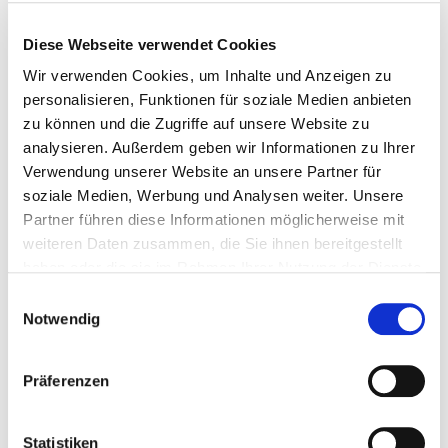
Diese Webseite verwendet Cookies
€ 49,95
€ 76,55
Wir verwenden Cookies, um Inhalte und Anzeigen zu
Gewicht: 2.254 kg
personalisieren, Funktionen für soziale Medien anbieten
Inkl. MwSt. zzgl.
Versandkosten
zu können und die Zugriffe auf unsere Website zu
Auf Lager
analysieren. Außerdem geben wir Informationen zu Ihrer
Mehr
In den Warenkorb
Verwendung unserer Website an unsere Partner für
soziale Medien, Werbung und Analysen weiter. Unsere
Wunschliste
Partner führen diese Informationen möglicherweise mit
weiteren Daten zusammen, die Sie ihnen bereitgestellt
haben oder die sie im Rahmen Ihrer Nutzung der Dienste
gesammelt haben.
Einwilligungsauswahl
Notwendig
Präferenzen
Statistiken