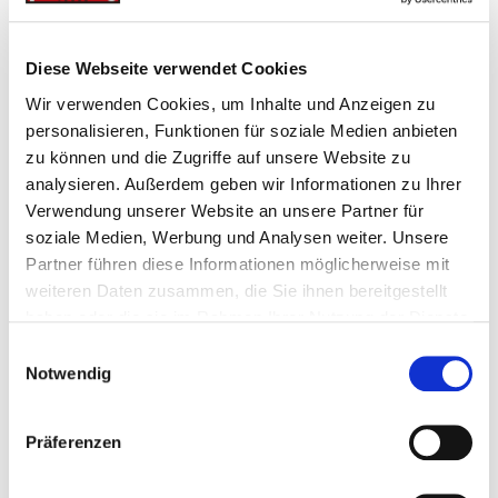
In den Warenkorb
oder
Diese Webseite verwendet Cookies
Wir verwenden Cookies, um Inhalte und Anzeigen zu
personalisieren, Funktionen für soziale Medien anbieten
zu können und die Zugriffe auf unsere Website zu
analysieren. Außerdem geben wir Informationen zu Ihrer
Verwendung unserer Website an unsere Partner für
Beim Kauf dieses Artikels erhalten Sie:
14
PowerPunkte
.
soziale Medien, Werbung und Analysen weiter. Unsere
Partner führen diese Informationen möglicherweise mit
weiteren Daten zusammen, die Sie ihnen bereitgestellt
Wunschliste
haben oder die sie im Rahmen Ihrer Nutzung der Dienste
gesammelt haben.
Einwilligungsauswahl
Notwendig
Mehr Infos
Technische Daten
Bewertungen
(0)
Präferenzen
MEHR INFOS