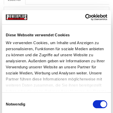
Diese Webseite verwendet Cookies
Wir verwenden Cookies, um Inhalte und Anzeigen zu
personalisieren, Funktionen für soziale Medien anbieten
zu können und die Zugriffe auf unsere Website zu
analysieren. Außerdem geben wir Informationen zu Ihrer
Düsensatz für Kugelhahn
Verwendung unserer Website an unsere Partner für
soziale Medien, Werbung und Analysen weiter. Unsere
Sandstrahlkessel-Zubehor
Partner führen diese Informationen möglicherweise mit
weiteren Daten zusammen, die Sie ihnen bereitgestellt
haben oder die sie im Rahmen Ihrer Nutzung der Dienste
€ 8,-
gesammelt haben.
Einwilligungsauswahl
Gewicht: 0.035 kg
Notwendig
Inkl. MwSt. zzgl.
Versandkosten