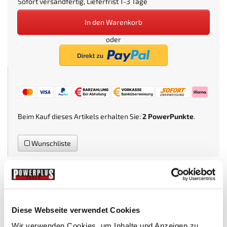
Sofort versandfertig, Lieferfrist 1-3 Tage
In den Warenkorb
oder
Beim Kauf dieses Artikels erhalten Sie:
2
PowerPunkte
.
Wunschliste
Mehr Infos
Technische Daten
Bewertungen
(0)
Diese Webseite verwendet Cookies
MEHR INFOS
Wir verwenden Cookies, um Inhalte und Anzeigen zu