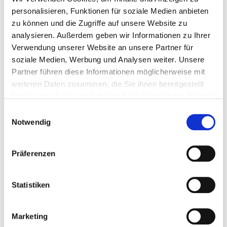
personalisieren, Funktionen für soziale Medien anbieten
zu können und die Zugriffe auf unsere Website zu
Preis:
2,50 € inkl. MwSt.
analysieren. Außerdem geben wir Informationen zu Ihrer
Verwendung unserer Website an unsere Partner für
soziale Medien, Werbung und Analysen weiter. Unsere
Partner führen diese Informationen möglicherweise mit
Zubehör
weiteren Daten zusammen, die Sie ihnen bereitgestellt
haben oder die sie im Rahmen Ihrer Nutzung der Dienste
gesammelt haben.
Einwilligungsauswahl
Notwendig
Präferenzen
Statistiken
Strahlhandschuhe für PP-T 0007-0008-0140 und...
Marketing