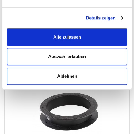
Sandstrahlkabinen-Zubehor
Details zeigen
€ 17,50
Gewicht: 0.438 kg
Alle zulassen
Inkl. MwSt. zzgl.
Versandkosten
Auf Lager
Mehr
In den Warenkorb
Auswahl erlauben
Wunschliste
Ablehnen