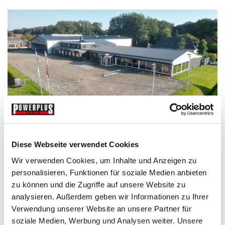
Diese Webseite verwendet Cookies
Senden Sie eine Nachricht
Wir verwenden Cookies, um Inhalte und Anzeigen zu
Haben Sie Fragen zu Ihrer Bestellung oder benötigen Sie
Informationen zu unseren Produkten? Dann senden Sie uns bitte
personalisieren, Funktionen für soziale Medien anbieten
eine Nachricht. Jede Mail Anfrage wird innerhalb von 24 Stunden
zu können und die Zugriffe auf unsere Website zu
beantwortet. Wenn Sie keine Antwort innerhalb dieser Zeit
analysieren. Außerdem geben wir Informationen zu Ihrer
erhalten haben, prüfen Sie bitte Ihren Spam-oder Junkmail
Ordner.
Verwendung unserer Website an unsere Partner für
soziale Medien, Werbung und Analysen weiter. Unsere
*Pflichtfeld