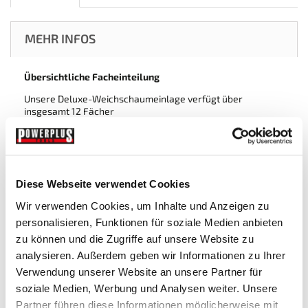
MEHR INFOS
Übersichtliche Facheinteilung
Unsere Deluxe-Weichschaumeinlage verfügt über
insgesamt 12 Fächer
- 6 größere Fächer mit den Innenmaßen von 23 x 7,5 x 3,5
cm und
- 6 kleinere Fächer mit den Maßen 11,7 x 7,5 x 3,5 cm.
Diese intelligent gestaltete Facheinteilung ermöglicht es
Ihnen, Ihre Werkzeuge optimal zu sortieren und sofort das
Diese Webseite verwendet Cookies
benötigte Teil zu finden.
Wir verwenden Cookies, um Inhalte und Anzeigen zu
Robuster EVA-Schaumstoff für besten Schutz
personalisieren, Funktionen für soziale Medien anbieten
Hergestellt aus hochwertigem EVA-Schaumstoff (Ethylen-
zu können und die Zugriffe auf unsere Website zu
Vinyl-Acetat) mit geschlossener Zellstruktur, bietet diese
analysieren. Außerdem geben wir Informationen zu Ihrer
Einlage herausragende Stoßdämpfung und Schutz für Ihre
Verwendung unserer Website an unsere Partner für
wertvollen Werkzeuge. Der Schaumstoff ist weich und
flexibel, absorbiert Stöße zuverlässig und bewahrt Ihre
soziale Medien, Werbung und Analysen weiter. Unsere
Werkzeuge vor Beschädigungen.
Partner führen diese Informationen möglicherweise mit